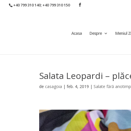
+40 799 310 140; +40 799 310 150
Acasa
Despre
Meniul Zi
Salata Leopardi – plăce
de
casagoia
|
feb. 4, 2019
|
Salate fără anotim