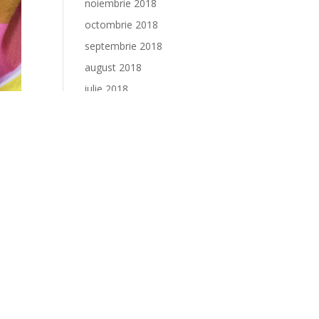
noiembrie 2018
octombrie 2018
septembrie 2018
august 2018
iulie 2018
Categorii
Bucătăria noastră
Burgeri renumiți
Desert prietenos
Evenimente
Garnituri aromate
Gustări garnisite
Interviuri
Meniuri colorate
Paste pastelate