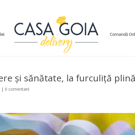
lei
Comandă Onl
re și sănătate, la furculiță plin
p
|
0 comentarii