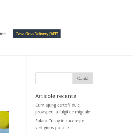
ine
Casa Goia Delivery [APP]
ă
Articole recente
Cum ajung cartofii dulci
proaspeți la fulgii de migdale
Salata Crispy îți cucerește
vertiginos poftele