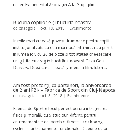
de lei. Evenimentul Asociației Alfa Grup, plin...
Bucuria copiilor e și bucuria noastră
de
casagoia
|
oct. 19, 2018
|
Evenimente
Inimile mari creează povești frumoase pentru copiii
instituționalizați. La cea mai nouă întâlnire, i-au primit
în lumea lor, cu 20 de pizze și tot atâtea cheesecake-
uri, gătite cu drag în bucătăria noastră Casa Goia
Delivery. După care – joacă și mers la film. Iubim...
Am fost prezenți, ca parteneri, la aniversarea
de 2 ani FBK – Fabrica de Sport din Cluj-Napoca
de
casagoia
|
oct. 8, 2018
|
Evenimente
Fabrica de Sport e locul perfect pentru întreținerea
fizică și morală, cu 5 studiouri diferite pentru
antrenamentele de: aerobic, fitness, kick boxing,
cycling și antrenamente funcționale. Dispune de un