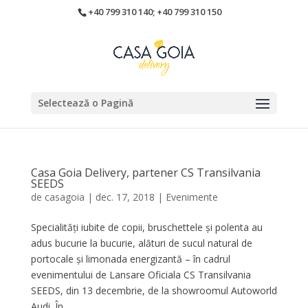
+40 799 310 140; +40 799 310 150
Selectează o Pagină
Casa Goia Delivery, partener CS Transilvania
SEEDS
de
casagoia
|
dec. 17, 2018
|
Evenimente
Specialități iubite de copii, bruschettele și polenta au
adus bucurie la bucurie, alături de sucul natural de
portocale și limonada energizantă – în cadrul
evenimentului de Lansare Oficiala CS Transilvania
SEEDS, din 13 decembrie, de la showroomul Autoworld
Audi. În...