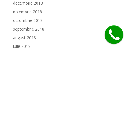
decembrie 2018
noiembrie 2018
octombrie 2018
septembrie 2018
august 2018
iulie 2018
Categorii
Bucătăria noastră
Burgeri renumiți
Desert prietenos
Evenimente
Garnituri aromate
Gustări garnisite
Interviuri