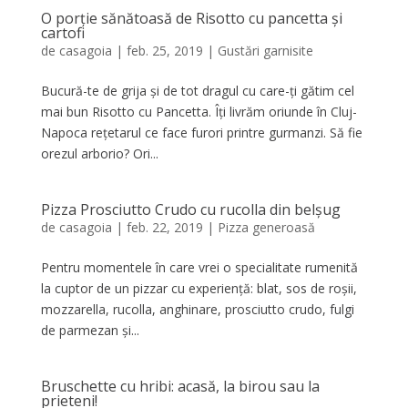
O porție sănătoasă de Risotto cu pancetta și
cartofi
de
casagoia
|
feb. 25, 2019
|
Gustări garnisite
Bucură-te de grija și de tot dragul cu care-ți gătim cel
mai bun Risotto cu Pancetta. Îți livrăm oriunde în Cluj-
Napoca rețetarul ce face furori printre gurmanzi. Să fie
orezul arborio? Ori...
Pizza Prosciutto Crudo cu rucolla din belșug
de
casagoia
|
feb. 22, 2019
|
Pizza generoasă
Pentru momentele în care vrei o specialitate rumenită
la cuptor de un pizzar cu experiență: blat, sos de roșii,
mozzarella, rucolla, anghinare, prosciutto crudo, fulgi
de parmezan și...
Bruschette cu hribi: acasă, la birou sau la
prieteni!