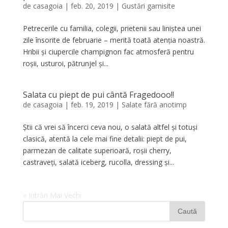
de
casagoia
|
feb. 20, 2019
|
Gustări garnisite
Petrecerile cu familia, colegii, prietenii sau liniștea unei
zile însorite de februarie – merită toată atenția noastră.
Hribii și ciupercile champignon fac atmosferă pentru
roșii, usturoi, pătrunjel și...
Salata cu piept de pui cântă Fragedooo!!
de
casagoia
|
feb. 19, 2019
|
Salate fără anotimp
Știi că vrei să încerci ceva nou, o salată altfel și totuși
clasică, atentă la cele mai fine detalii: piept de pui,
parmezan de calitate superioară, roșii cherry,
castraveți, salată iceberg, rucolla, dressing și...
« Intrări Mai Vechi