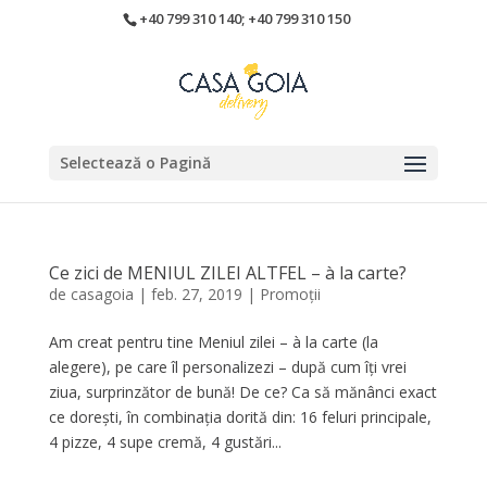
+40 799 310 140; +40 799 310 150
Selectează o Pagină
Ce zici de MENIUL ZILEI ALTFEL – à la carte?
de
casagoia
|
feb. 27, 2019
|
Promoții
Am creat pentru tine Meniul zilei – à la carte (la
alegere), pe care îl personalizezi – după cum îți vrei
ziua, surprinzător de bună! De ce? Ca să mănânci exact
ce dorești, în combinația dorită din: 16 feluri principale,
4 pizze, 4 supe cremă, 4 gustări...