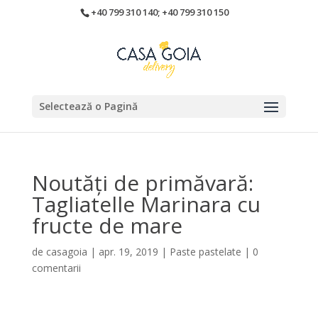
+40 799 310 140; +40 799 310 150
Selectează o Pagină
Noutăți de primăvară:
Tagliatelle Marinara cu
fructe de mare
de
casagoia
|
apr. 19, 2019
|
Paste pastelate
|
0
comentarii