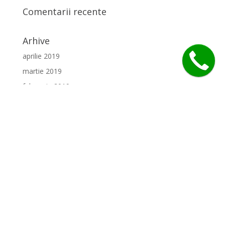
Comentarii recente
Arhive
aprilie 2019
martie 2019
februarie 2019
ianuarie 2019
decembrie 2018
noiembrie 2018
octombrie 2018
septembrie 2018
august 2018
iulie 2018
Categorii